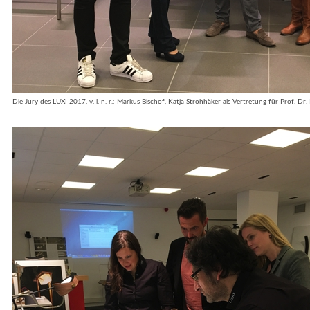
Die Jury des LUXI 2017, v. l. n. r.: Markus Bischof, Katja Strohhäker als Vertretung für Prof. D