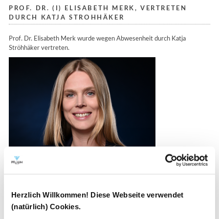
PROF. DR. (I) ELISABETH MERK, VERTRETEN
DURCH KATJA STROHHÄKER
Prof. Dr. Elisabeth Merk wurde wegen Abwesenheit durch Katja
Ströhhäker vertreten.
Sie ist Stadtplanerin und seit 2002 am Referat für Stadtplanung und
Herzlich Willkommen! Diese Webseite verwendet
Bauordnung in München beschäftigt. Nach dem Abschluss ihres
(natürlich) Cookies.
Architektur-Studiums mit Schwerpunkt Stadtplanung an der Universität