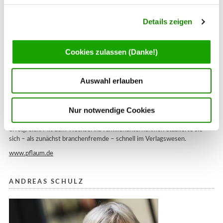
Details zeigen
Cookies zulassen (Danke!)
Auswahl erlauben
Agnes Hey ist seit 2013 Geschäftsführerin des 1919 gegründeten
Pflaum Verlag. In fünfter Generation ist sie Herausgeberin der
Fachzeitschrift LICHT, diverser weiterer Fachzeitschriften und einem
Nur notwendige Cookies
umfangreichen Verlags- und Buchprogramm. Die studierte
Maschinenbauerin war zunächst im Bereich Verpackungsmaschinen
erfolgreich. Mit dem Wechsel ins Familienunternehmen etablierte sie
sich – als zunächst branchenfremde – schnell im Verlagswesen.
www.pflaum.de
ANDREAS SCHULZ