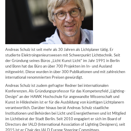
Andreas Schulz ist seit mehr als 30 Jahren als Lichtplaner tätig. Er
studierte Elektroingenieurswesen mit Schwerpunkt Lichttechnik. Seit
der Gründung seines Büros „Licht Kunst Licht“ im Jahr 1991 in Berlin
und Bonn hat das Büro an über 700 Projekten im In- und Ausland
mitgewirkt. Diese wurden in über 300 Publikationen und mit zahlreichen
international renommierten Preisen gewürdigt.
Andreas Schulz ist zudem gefragter Redner bei internationalen
Konferenzen. Als Gründungsprofessor für das Kompetenzfeld „Lighting-
Design“ an der HAWK Hochschule für angewandte Wissenschaft und
Kunst in Hildesheim ist er für die Ausbildung von künftigen Lichtplanern
verantwortlich. Darüber hinaus berät Andreas Schulz staatliche
Institutionen und Behörden bei Licht und Energiethemen und ist Mitglied
im Lichtbeirat der Stadt Berlin. Seit 2010 engagiert er sich im Board of
Directors der IALD (International Association of Lighting Designers), seit
2015 ist er Chair des IALD Europe Steering Committees.