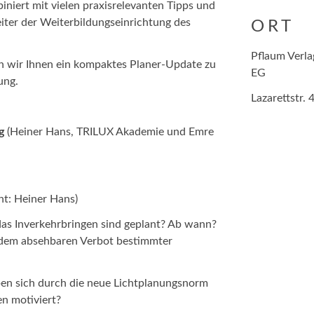
iert mit vielen praxisrelevanten Tipps und
eiter der Weiterbildungseinrichtung des
ORT
Pflaum Verla
ir Ihnen ein kompaktes Planer-Update zu
EG
ung.
Lazarettstr.
g
(Heiner Hans, TRILUX Akademie und Emre
nt: Heiner Hans)
das Inverkehrbringen sind geplant? Ab wann?
t dem absehbaren Verbot bestimmter
n sich durch die neue Lichtplanungsnorm
n motiviert?