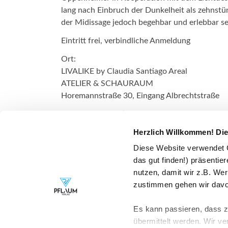
lang nach Einbruch der Dunkelheit als zehnstü
der Midissage jedoch begehbar und erlebbar se
Eintritt frei, verbindliche Anmeldung
Ort:
LIVALIKE by Claudia Santiago Areal
ATELIER & SCHAURAUM
Horemannstraße 30, Eingang Albrechtstraße
Weitere Informationen: http://www.enaoppen
Herzlich Willkommen! Die
Datenschutz:
Im Rahmen der Veranstaltung werden ggf. Vid
Diese Website verwendet C
Anmeldung zu dieser Veranstaltung erklären Si
das gut finden!) präsentie
Veranstalter verwendet werden dürfen.
nutzen, damit wir z.B. We
zustimmen gehen wir davon
Es kann passieren, dass z.
übermittelt werden. Wir ve