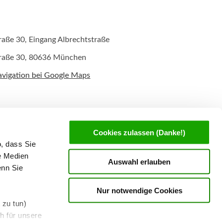
aße 30, Eingang Albrechtstraße
raße 30, 80636 München
avigation bei Google Maps
Cookies zulassen (Danke!)
o, dass Sie
re Medien
Auswahl erlauben
enn Sie
Nur notwendige Cookies
 zu tun)
h für unsere