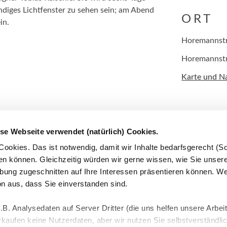
ndiges Lichtfenster zu sehen sein; am Abend
ORT
in.
Horemannstr
Horemannst
Karte und N
heimer.de
se Webseite verwendet (natürlich) Cookies.
eo- und Fotoaufnahmen gemacht. Mit der
ookies. Das ist notwendig, damit wir Inhalte bedarfsgerecht (S
e sich damit einverstanden, dass diese vom
ren können. Gleichzeitig würden wir gerne wissen, wie Sie unse
rbung zugeschnitten auf Ihre Interessen präsentieren können. W
 aus, dass Sie einverstanden sind.
B. Analysedaten auf Server Dritter (die uns helfen unsere Arbeit
Datenschutz
rkaufen keine Nutzerdaten, aber wir nutzen Sie selbstverständlic