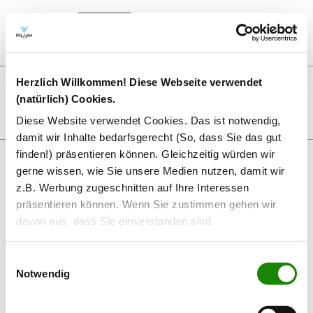
LICHT · FACHZEITSCHRIFT FÜR LICHTTECHNIK UND LICHTPLANUNG
Herzlich Willkommen! Diese Webseite verwendet
LICHTWOCHE 2023
LICHTWOCHE 2022
LICHTWOCHE 2021
(natürlich) Cookies.
LICHTWOCHE 2020
LICHTWOCHE 2019
LICHTWOCHE 2018
LICHTWOCHE 2017
LICHTWOCHE 2016
LICHTWOCHE 2015
Diese Website verwendet Cookies. Das ist notwendig,
PRESSESPIEGEL
KONTAKT
IMPRESSUM
damit wir Inhalte bedarfsgerecht (So, dass Sie das gut
finden!) präsentieren können. Gleichzeitig würden wir
gerne wissen, wie Sie unsere Medien nutzen, damit wir
2a8a9764
z.B. Werbung zugeschnitten auf Ihre Interessen
präsentieren können. Wenn Sie zustimmen gehen wir
davon aus, dass Sie einverstanden sind.
Es kann passieren, dass z.B. Analysedaten auf Server
Einwilligungsauswahl
Dritter (die uns helfen unsere Arbeit zu tun) übermittelt
Notwendig
werden. Wir verkaufen keine Nutzerdaten, aber wir
nutzen Sie selbstverständlich für unsere Arbeit, um Ihnen