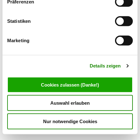
Präferenzen
kostenlose Inhalte zur Verfügung stellen zu können. Fair,
oder?
Statistiken
Hier finden Sie unsere
Datenschutzerklärung
und unser
FACEBOOK
Impressum
.
Marketing
Folgen Sie uns auf Facebook
Datenschutz
Details zeigen
Cookies zulassen (Danke!)
Auswahl erlauben
Nur notwendige Cookies